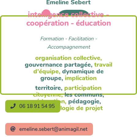
Emeline Sebert
intelligence collective -
Anim'Agil
coopération - éducation
Formation - Facilitation -
Accompagnement
organisation collective,
gouvernance partagée,
travail
d'équipe,
dynamique de
groupe,
implication
territoire,
participation
citoyenne,
les communs,
éducation,
pédagogie,
06 18 91 54 95
méthodologie de projet
emeline.sebert@animagil.net