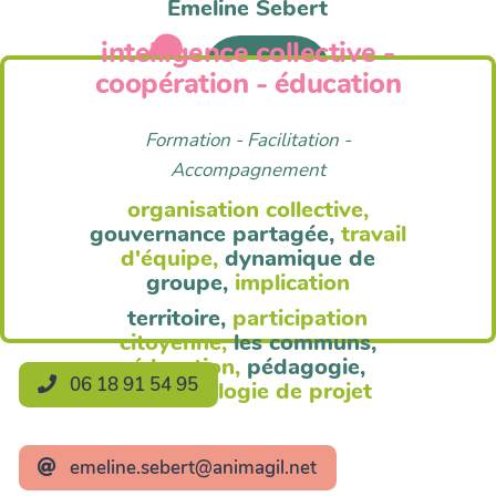
Emeline Sebert
intelligence collective -
Anim'Agil
coopération - éducation
Formation - Facilitation -
Accompagnement
organisation collective,
gouvernance partagée,
travail
d'équipe,
dynamique de
groupe,
implication
territoire,
participation
citoyenne,
les communs,
éducation,
pédagogie,
06 18 91 54 95
méthodologie de projet
emeline.sebert@animagil.net