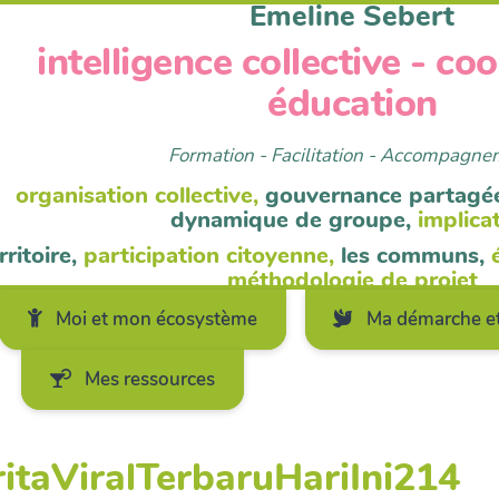
Emeline Sebert
intelligence collective - co
éducation
Formation - Facilitation - Accompagn
organisation collective,
gouvernance partagé
dynamique de groupe,
implica
rritoire,
participation citoyenne,
les communs,
méthodologie de projet
Moi et mon écosystème
Ma démarche et
Mes ressources
ritaViralTerbaruHariIni214