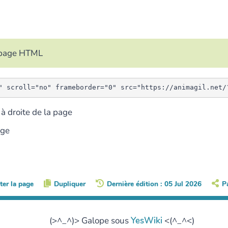
e page HTML
à droite de la page
age
ter la page
Dupliquer
Dernière édition : 05 Jul 2026
P
(>^_^)> Galope sous
YesWiki
<(^_^<)