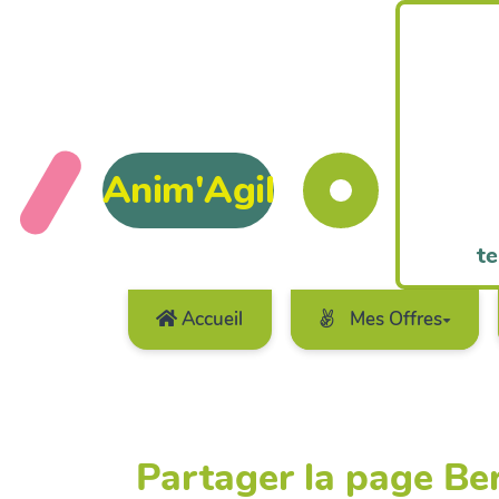
Anim'Agil
te
Accueil
Mes Offres
Partager la page Be