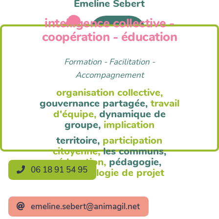
Emeline Sebert
intelligence collective -
Anim'Agil
coopération - éducation
Formation - Facilitation -
Accompagnement
organisation collective,
gouvernance partagée,
travail
d'équipe,
dynamique de
groupe,
implication
territoire,
participation
citoyenne,
les communs,
éducation,
pédagogie,
06 18 91 54 95
méthodologie de projet
emeline.sebert@animagil.net