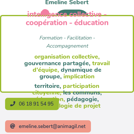
Emeline Sebert
intelligence collective -
Anim'Agil
coopération - éducation
Formation - Facilitation -
Accompagnement
organisation collective,
gouvernance partagée,
travail
d'équipe,
dynamique de
groupe,
implication
territoire,
participation
citoyenne,
les communs,
éducation,
pédagogie,
06 18 91 54 95
méthodologie de projet
emeline.sebert@animagil.net