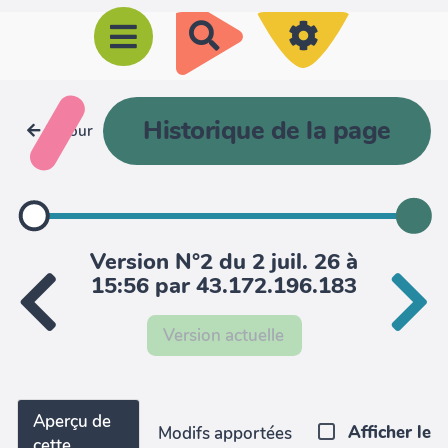
R
e
c
h
Historique de la page
Retour
e
r
c
h
Version N°2 du 2 juil. 26 à
e
15:56 par 43.172.196.183
r
Version actuelle
Aperçu de
Afficher le
Modifs apportées
cette