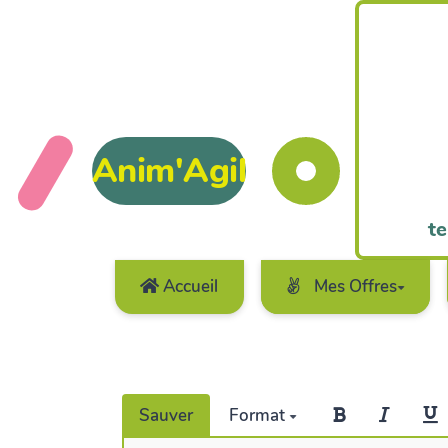
Anim'Agil
te
Accueil
Mes Offres
Sauver
Format