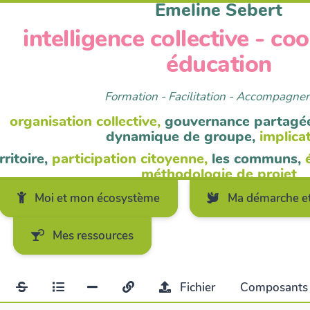
Emeline Sebert
intelligence collective - co
éducation
Formation - Facilitation - Accompagn
organisation collective,
gouvernance partagé
dynamique de groupe,
implica
rritoire,
participation citoyenne,
les communs,
méthodologie de projet
Moi et mon écosystème
Ma démarche et
Mes ressources
Fichier
Composant