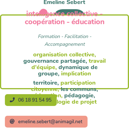
Emeline Sebert
intelligence collective -
Anim'Agil
coopération - éducation
Formation - Facilitation -
Accompagnement
organisation collective,
gouvernance partagée,
travail
d'équipe,
dynamique de
groupe,
implication
territoire,
participation
citoyenne,
les communs,
éducation,
pédagogie,
06 18 91 54 95
méthodologie de projet
emeline.sebert@animagil.net