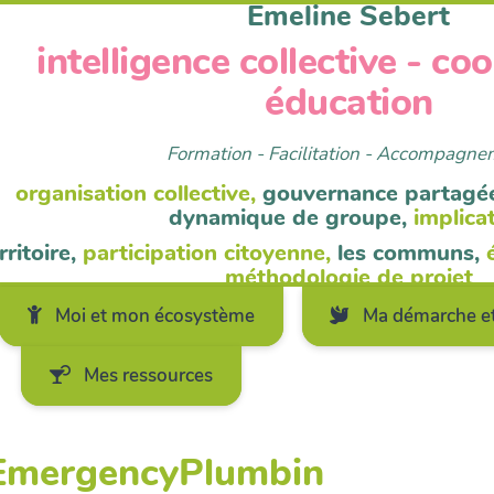
Emeline Sebert
intelligence collective - co
éducation
Formation - Facilitation - Accompagn
organisation collective,
gouvernance partagé
dynamique de groupe,
implica
rritoire,
participation citoyenne,
les communs,
méthodologie de projet
Moi et mon écosystème
Ma démarche et
Mes ressources
KEmergencyPlumbin