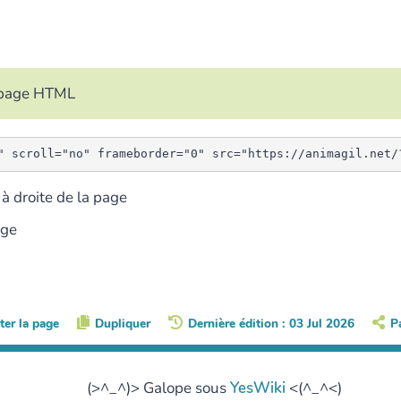
e page HTML
à droite de la page
age
ter la page
Dupliquer
Dernière édition : 03 Jul 2026
P
(>^_^)> Galope sous
YesWiki
<(^_^<)