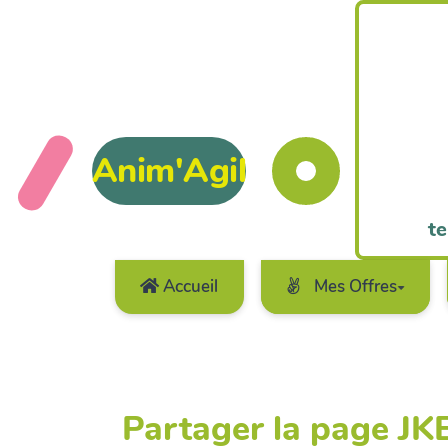
Anim'Agil
te
Accueil
Mes Offres
Partager la page J