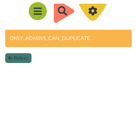
R
e
c
h
ONLY_ADMINS_CAN_DUPLICATE.
e
r
Retour
c
h
e
r