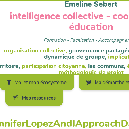
Emeline Sebert
intelligence collective - co
éducation
Formation - Facilitation - Accompagn
organisation collective,
gouvernance partagé
dynamique de groupe,
implica
rritoire,
participation citoyenne,
les communs,
méthodologie de projet
Moi et mon écosystème
Ma démarche et
Mes ressources
 JenniferLopezAndIApproac