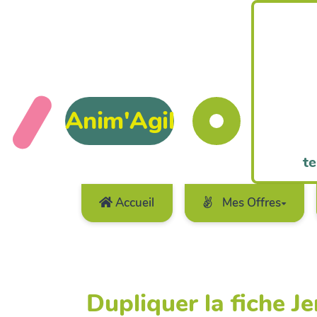
Anim'Agil
te
Accueil
Mes Offres
Dupliquer la fiche