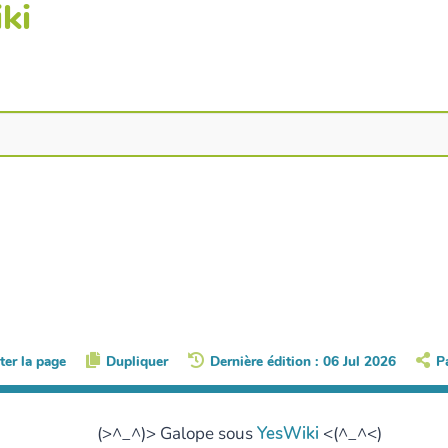
ki
ter la page
Dupliquer
Dernière édition : 06 Jul 2026
P
(>^_^)> Galope sous
YesWiki
<(^_^<)