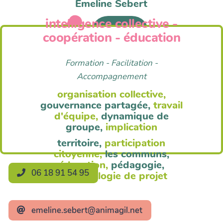
Emeline Sebert
intelligence collective -
Anim'Agil
coopération - éducation
Formation - Facilitation -
Accompagnement
organisation collective,
gouvernance partagée,
travail
d'équipe,
dynamique de
groupe,
implication
territoire,
participation
citoyenne,
les communs,
éducation,
pédagogie,
06 18 91 54 95
méthodologie de projet
emeline.sebert@animagil.net