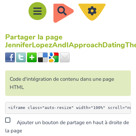
R
e
c
Partager la page
h
JenniferLopezAndIApproachDating
e
r
c
h
Code d'intégration de contenu dans une page
e
HTML
r
Ajouter un bouton de partage en haut à droite de
la page