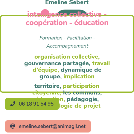
Emeline Sebert
intelligence collective -
Anim'Agil
coopération - éducation
Formation - Facilitation -
Accompagnement
organisation collective,
gouvernance partagée,
travail
d'équipe,
dynamique de
groupe,
implication
territoire,
participation
citoyenne,
les communs,
éducation,
pédagogie,
06 18 91 54 95
méthodologie de projet
emeline.sebert@animagil.net