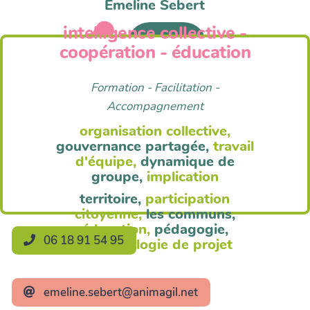
Emeline Sebert
intelligence collective -
Anim'Agil
coopération - éducation
Formation - Facilitation -
Accompagnement
organisation collective,
gouvernance partagée,
travail
d'équipe,
dynamique de
groupe,
implication
territoire,
participation
citoyenne,
les communs,
éducation,
pédagogie,
06 18 91 54 95
méthodologie de projet
emeline.sebert@animagil.net