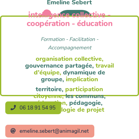
Emeline Sebert
intelligence collective -
Anim'Agil
coopération - éducation
Formation - Facilitation -
Accompagnement
organisation collective,
gouvernance partagée,
travail
d'équipe,
dynamique de
groupe,
implication
territoire,
participation
citoyenne,
les communs,
éducation,
pédagogie,
06 18 91 54 95
méthodologie de projet
emeline.sebert@animagil.net