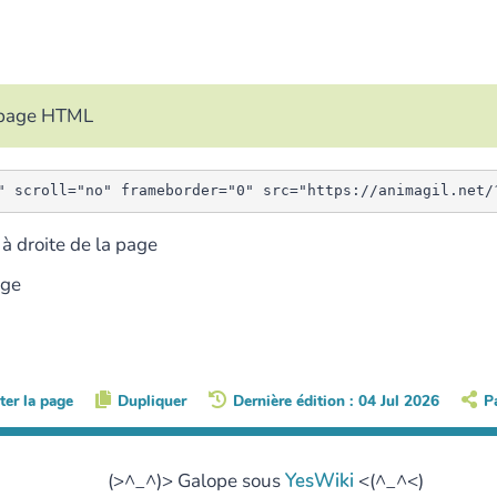
e page HTML
à droite de la page
age
ter la page
Dupliquer
Dernière édition : 04 Jul 2026
P
(>^_^)> Galope sous
YesWiki
<(^_^<)