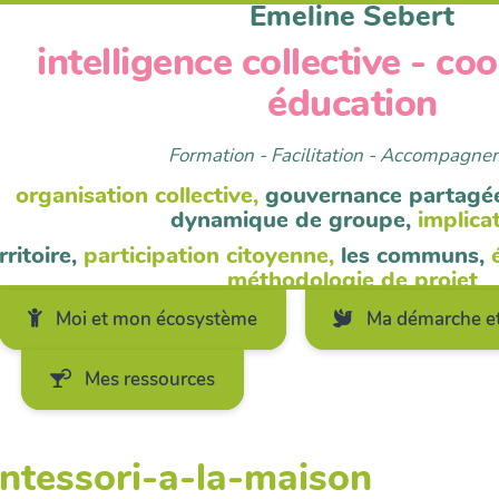
Emeline Sebert
intelligence collective - co
éducation
Formation - Facilitation - Accompagn
organisation collective,
gouvernance partagé
dynamique de groupe,
implica
rritoire,
participation citoyenne,
les communs,
méthodologie de projet
Moi et mon écosystème
Ma démarche et
Mes ressources
ntessori-a-la-maison