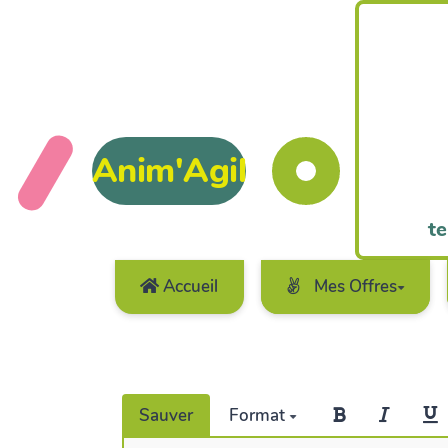
Anim'Agil
te
Accueil
Mes Offres
Sauver
Format