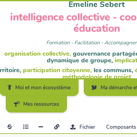
Emeline Sebert
intelligence collective - co
éducation
Formation - Facilitation - Accompagn
organisation collective,
gouvernance partagé
dynamique de groupe,
implica
rritoire,
participation citoyenne,
les communs,
méthodologie de projet
Moi et mon écosystème
Ma démarche et
Mes ressources
Fichier
Composant