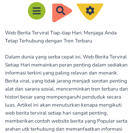
R
e
c
Web Berita Terviral Tiap-tiap Hari: Menjaga Anda
h
Tetap Terhubung dengan Tren Terbaru
e
r
Dalam dunia yang serba cepat ini, Web Berita Terviral
c
Setiap Hari memainkan peran penting dalam sediakan
h
informasi terkini yang paling relevan dan menarik.
e
Berita viral, yang tidak jarang menjadi sorotan penting
alat dan sarana sosial, mencerminkan tren terbaru dan
r
histori besar yang mempengaruhi penduduk secara
luas. Artikel ini akan menuturkan kenapa mengikuti
web berita terviral setiap hari sangat penting,
memberikan contoh website berita yang Populer serta
arahan utk terhubung dan memanfaatkan informasi