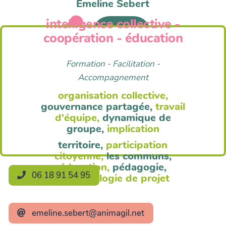
Emeline Sebert
intelligence collective -
Anim'Agil
coopération - éducation
Formation - Facilitation -
Accompagnement
organisation collective,
gouvernance partagée,
travail
d'équipe,
dynamique de
groupe,
implication
territoire,
participation
citoyenne,
les communs,
éducation,
pédagogie,
06 18 91 54 95
méthodologie de projet
emeline.sebert@animagil.net