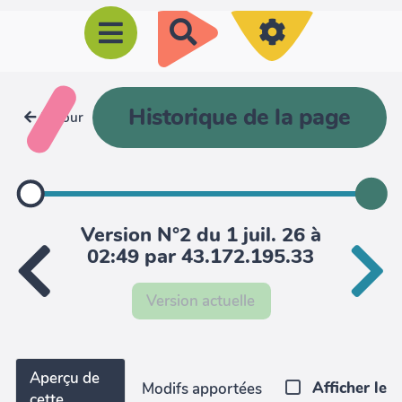
R
e
c
h
Historique de la page
Retour
e
r
c
h
Version N°2 du 1 juil. 26 à
e
02:49 par 43.172.195.33
r
Version actuelle
Aperçu de
Afficher le
Modifs apportées
cette