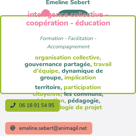
Emeline Sebert
intelligence collective -
Anim'Agil
coopération - éducation
Formation - Facilitation -
Accompagnement
organisation collective,
gouvernance partagée,
travail
d'équipe,
dynamique de
groupe,
implication
territoire,
participation
citoyenne,
les communs,
éducation,
pédagogie,
06 18 91 54 95
méthodologie de projet
emeline.sebert@animagil.net