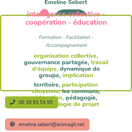
Emeline Sebert
intelligence collective -
Anim'Agil
coopération - éducation
Formation - Facilitation -
Accompagnement
organisation collective,
gouvernance partagée,
travail
d'équipe,
dynamique de
groupe,
implication
territoire,
participation
citoyenne,
les communs,
éducation,
pédagogie,
06 18 91 54 95
méthodologie de projet
emeline.sebert@animagil.net