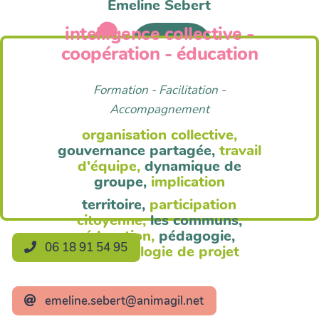
Emeline Sebert
intelligence collective -
Anim'Agil
coopération - éducation
Formation - Facilitation -
Accompagnement
organisation collective,
gouvernance partagée,
travail
d'équipe,
dynamique de
groupe,
implication
territoire,
participation
citoyenne,
les communs,
éducation,
pédagogie,
06 18 91 54 95
méthodologie de projet
emeline.sebert@animagil.net