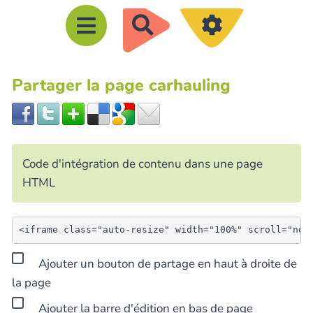
R
e
c
Partager la page carhauling
h
e
r
c
Code d'intégration de contenu dans une page
h
HTML
e
r
Ajouter un bouton de partage en haut à droite de
la page
Ajouter la barre d'édition en bas de page