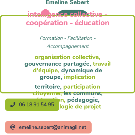
Emeline Sebert
intelligence collective -
Anim'Agil
coopération - éducation
Formation - Facilitation -
Accompagnement
organisation collective,
gouvernance partagée,
travail
d'équipe,
dynamique de
groupe,
implication
territoire,
participation
citoyenne,
les communs,
éducation,
pédagogie,
06 18 91 54 95
méthodologie de projet
emeline.sebert@animagil.net