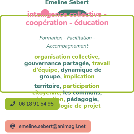
Emeline Sebert
intelligence collective -
Anim'Agil
coopération - éducation
Formation - Facilitation -
Accompagnement
organisation collective,
gouvernance partagée,
travail
d'équipe,
dynamique de
groupe,
implication
territoire,
participation
citoyenne,
les communs,
éducation,
pédagogie,
06 18 91 54 95
méthodologie de projet
emeline.sebert@animagil.net