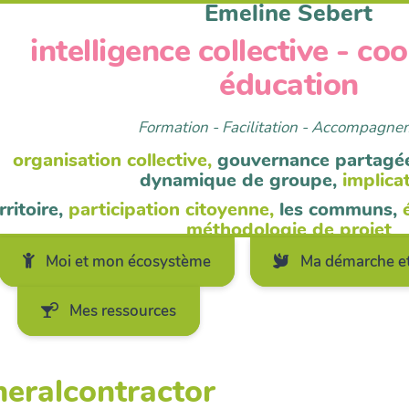
Emeline Sebert
intelligence collective - co
éducation
Formation - Facilitation - Accompagn
organisation collective,
gouvernance partagé
dynamique de groupe,
implica
rritoire,
participation citoyenne,
les communs,
méthodologie de projet
Moi et mon écosystème
Ma démarche et
Mes ressources
neralcontractor