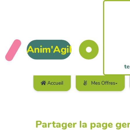
Anim'Agil
te
Accueil
Mes Offres
Partager la page ge