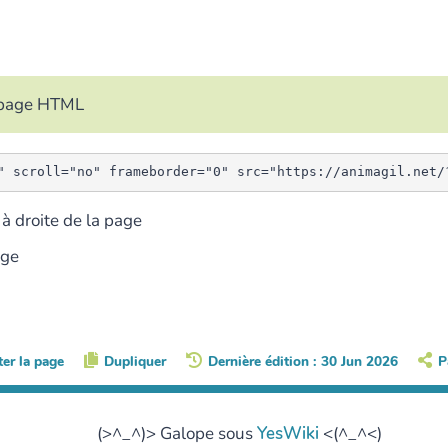
e page HTML
à droite de la page
age
ter la page
Dupliquer
Dernière édition : 30 Jun 2026
P
(>^_^)> Galope sous
YesWiki
<(^_^<)