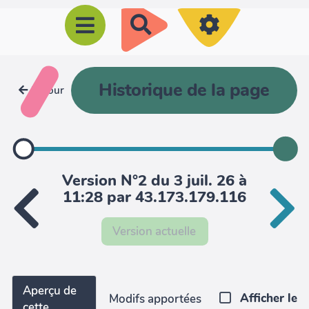
R
e
c
h
Historique de la page
Retour
e
r
c
h
Version N°2 du 3 juil. 26 à
e
11:28 par 43.173.179.116
r
Version actuelle
Aperçu de
Afficher le
Modifs apportées
cette