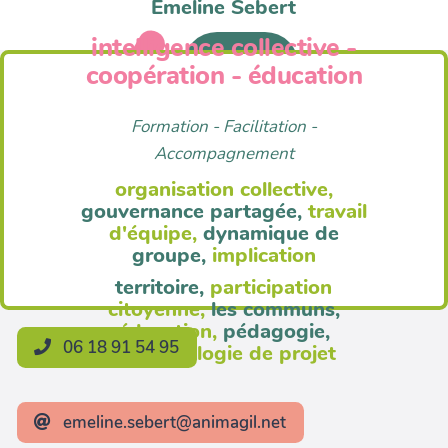
Emeline Sebert
intelligence collective -
Anim'Agil
coopération - éducation
Formation - Facilitation -
Accompagnement
organisation collective,
gouvernance partagée,
travail
d'équipe,
dynamique de
groupe,
implication
territoire,
participation
citoyenne,
les communs,
éducation,
pédagogie,
06 18 91 54 95
méthodologie de projet
emeline.sebert@animagil.net