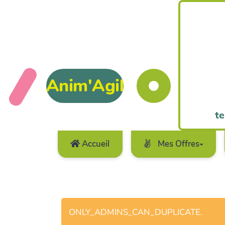
Anim'Agil
te
Accueil
Mes Offres
ONLY_ADMINS_CAN_DUPLICATE.