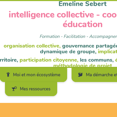
Emeline Sebert
intelligence collective - co
éducation
Formation - Facilitation - Accompagn
organisation collective,
gouvernance partagé
dynamique de groupe,
implica
rritoire,
participation citoyenne,
les communs,
méthodologie de projet
Moi et mon écosystème
Ma démarche et
Mes ressources