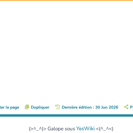
ter la page
Dupliquer
Dernière édition : 30 Jun 2026
P
(>^_^)> Galope sous
YesWiki
<(^_^<)