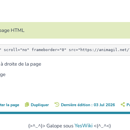
e page HTML
à droite de la page
age
ter la page
Dupliquer
Dernière édition : 03 Jul 2026
P
(>^_^)> Galope sous
YesWiki
<(^_^<)