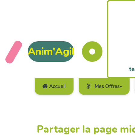
Anim'Agil
te
Accueil
Mes Offres
Partager la page m