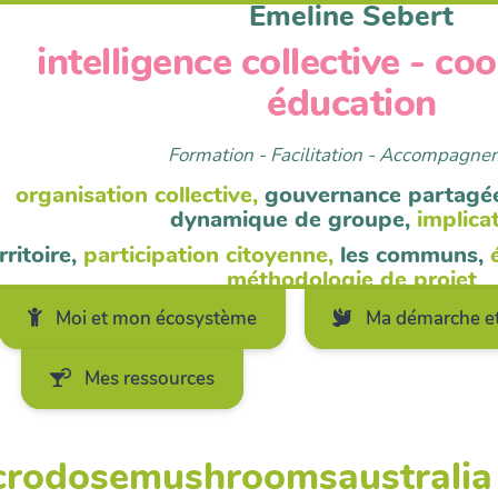
Emeline Sebert
intelligence collective - co
éducation
Formation - Facilitation - Accompagn
organisation collective,
gouvernance partagé
dynamique de groupe,
implica
rritoire,
participation citoyenne,
les communs,
méthodologie de projet
Moi et mon écosystème
Ma démarche et
Mes ressources
icrodosemushroomsaustralia