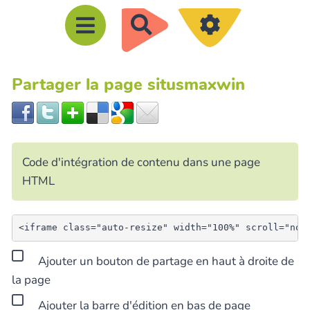
R
e
c
Partager la page situsmaxwin
h
e
r
c
Code d'intégration de contenu dans une page
h
HTML
e
r
Ajouter un bouton de partage en haut à droite de
la page
Ajouter la barre d'édition en bas de page