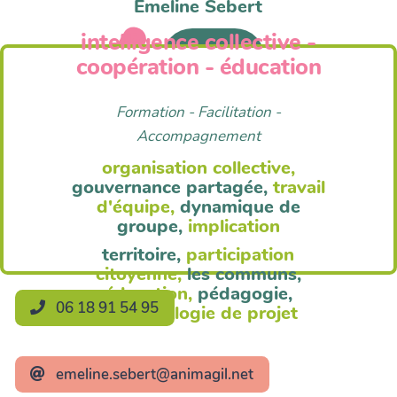
Emeline Sebert
intelligence collective -
Anim'Agil
coopération - éducation
Formation - Facilitation -
Accompagnement
organisation collective,
gouvernance partagée,
travail
d'équipe,
dynamique de
groupe,
implication
territoire,
participation
citoyenne,
les communs,
éducation,
pédagogie,
06 18 91 54 95
méthodologie de projet
emeline.sebert@animagil.net