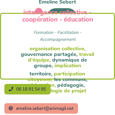
Emeline Sebert
intelligence collective -
Anim'Agil
coopération - éducation
Formation - Facilitation -
Accompagnement
organisation collective,
gouvernance partagée,
travail
d'équipe,
dynamique de
groupe,
implication
territoire,
participation
citoyenne,
les communs,
éducation,
pédagogie,
06 18 91 54 95
méthodologie de projet
emeline.sebert@animagil.net