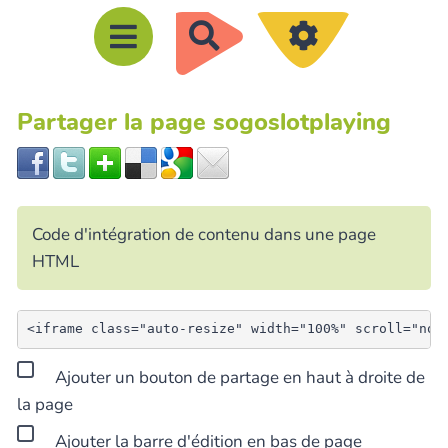
R
e
c
Partager la page sogoslotplaying
h
e
r
c
Code d'intégration de contenu dans une page
h
HTML
e
r
Ajouter un bouton de partage en haut à droite de
la page
Ajouter la barre d'édition en bas de page