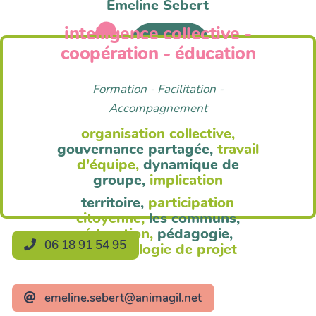
Emeline Sebert
intelligence collective -
Anim'Agil
coopération - éducation
Formation - Facilitation -
Accompagnement
organisation collective,
gouvernance partagée,
travail
d'équipe,
dynamique de
groupe,
implication
territoire,
participation
citoyenne,
les communs,
éducation,
pédagogie,
06 18 91 54 95
méthodologie de projet
emeline.sebert@animagil.net