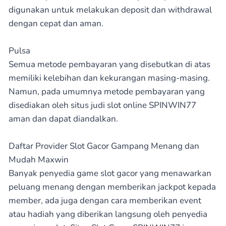
digunakan untuk melakukan deposit dan withdrawal
dengan cepat dan aman.
Pulsa
Semua metode pembayaran yang disebutkan di atas
memiliki kelebihan dan kekurangan masing-masing.
Namun, pada umumnya metode pembayaran yang
disediakan oleh situs judi slot online SPINWIN77
aman dan dapat diandalkan.
Daftar Provider Slot Gacor Gampang Menang dan
Mudah Maxwin
Banyak penyedia game slot gacor yang menawarkan
peluang menang dengan memberikan jackpot kepada
member, ada juga dengan cara memberikan event
atau hadiah yang diberikan langsung oleh penyedia