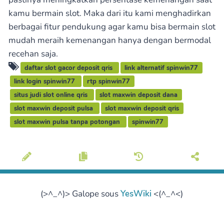
kamu bermain slot. Maka dari itu kami menghadirkan
berbagai fitur pendukung agar kamu bisa bermain slot
mudah meraih kemenangan hanya dengan bermodal
recehan saja.
daftar slot gacor deposit qris
link alternatif spinwin77
link login spinwin77
rtp spinwin77
situs judi slot online qris
slot maxwin deposit dana
slot maxwin deposit pulsa
slot maxwin deposit qris
slot maxwin pulsa tanpa potongan
spinwin77
(>^_^)> Galope sous
YesWiki
<(^_^<)