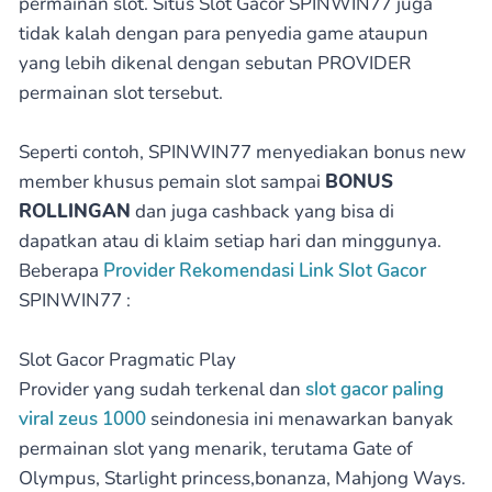
permainan slot. Situs Slot Gacor SPINWIN77 juga
tidak kalah dengan para penyedia game ataupun
yang lebih dikenal dengan sebutan PROVIDER
permainan slot tersebut.
Seperti contoh, SPINWIN77 menyediakan bonus new
member khusus pemain slot sampai
BONUS
ROLLINGAN
dan juga cashback yang bisa di
dapatkan atau di klaim setiap hari dan minggunya.
Beberapa
Provider Rekomendasi Link Slot Gacor
SPINWIN77 :
Slot Gacor Pragmatic Play
Provider yang sudah terkenal dan
slot gacor paling
viral zeus 1000
seindonesia ini menawarkan banyak
permainan slot yang menarik, terutama Gate of
Olympus, Starlight princess,bonanza, Mahjong Ways.