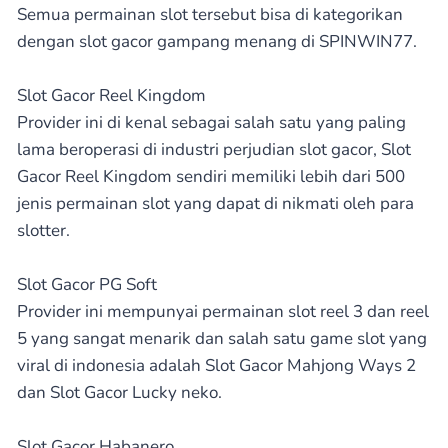
Semua permainan slot tersebut bisa di kategorikan
dengan slot gacor gampang menang di SPINWIN77.
Slot Gacor Reel Kingdom
Provider ini di kenal sebagai salah satu yang paling
lama beroperasi di industri perjudian slot gacor, Slot
Gacor Reel Kingdom sendiri memiliki lebih dari 500
jenis permainan slot yang dapat di nikmati oleh para
slotter.
Slot Gacor PG Soft
Provider ini mempunyai permainan slot reel 3 dan reel
5 yang sangat menarik dan salah satu game slot yang
viral di indonesia adalah Slot Gacor Mahjong Ways 2
dan Slot Gacor Lucky neko.
Slot Gacor Habanero