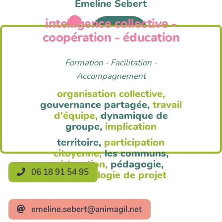
Emeline Sebert
intelligence collective -
Anim'Agil
coopération - éducation
Formation - Facilitation -
Accompagnement
organisation collective,
gouvernance partagée,
travail
d'équipe,
dynamique de
groupe,
implication
territoire,
participation
citoyenne,
les communs,
éducation,
pédagogie,
06 18 91 54 95
méthodologie de projet
emeline.sebert@animagil.net