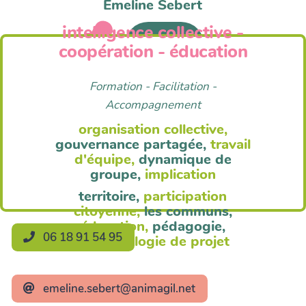
Emeline Sebert
intelligence collective -
Anim'Agil
coopération - éducation
Formation - Facilitation -
Accompagnement
organisation collective,
gouvernance partagée,
travail
d'équipe,
dynamique de
groupe,
implication
territoire,
participation
citoyenne,
les communs,
éducation,
pédagogie,
06 18 91 54 95
méthodologie de projet
emeline.sebert@animagil.net