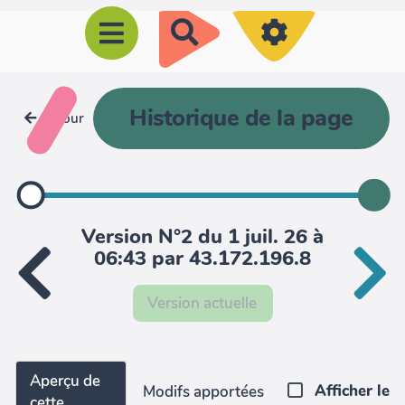
R
e
c
h
Historique de la page
Retour
e
r
c
h
Version N°2 du 1 juil. 26 à
e
06:43 par 43.172.196.8
r
Version actuelle
Aperçu de
Afficher le
Modifs apportées
cette