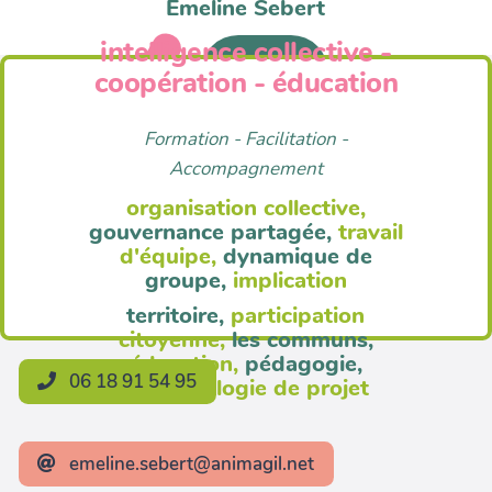
Emeline Sebert
intelligence collective -
Anim'Agil
coopération - éducation
Formation - Facilitation -
Accompagnement
organisation collective,
gouvernance partagée,
travail
d'équipe,
dynamique de
groupe,
implication
territoire,
participation
citoyenne,
les communs,
éducation,
pédagogie,
06 18 91 54 95
méthodologie de projet
emeline.sebert@animagil.net