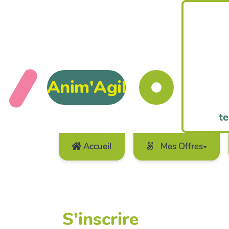
Anim'Agil
te
Accueil
Mes Offres
S'inscrire