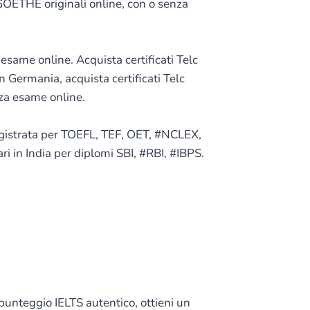
 GOETHE originali online, con o senza
same online. Acquista certificati Telc
n Germania, acquista certificati Telc
nza esame online.
registrata per TOEFL, TEF, OET, #NCLEX,
 in India per diplomi SBI, #RBI, #IBPS.
 punteggio IELTS autentico, ottieni un