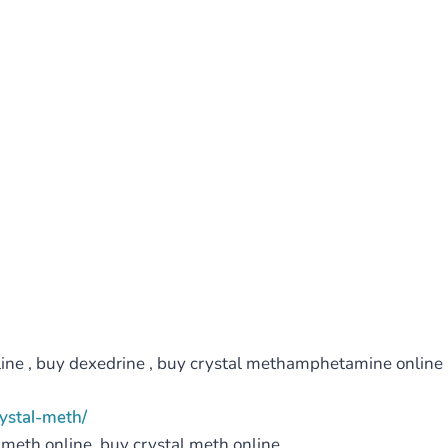
ne , buy dexedrine , buy crystal methamphetamine online , 
ystal-meth/
meth online ,buy crystal meth online