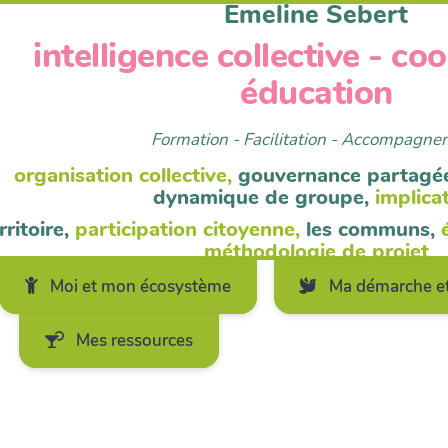
Emeline Sebert
intelligence collective - co
éducation
Formation - Facilitation - Accompagn
organisation collective,
gouvernance partagé
dynamique de groupe,
implica
rritoire,
participation citoyenne,
les communs,
méthodologie de projet
Moi et mon écosystème
Ma démarche et
Mes ressources