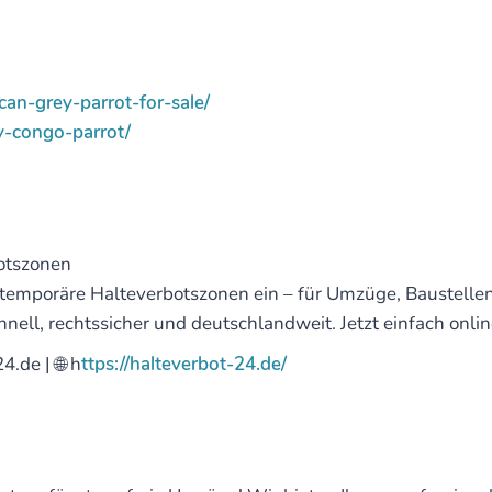
can-grey-parrot-for-sale/
ey-congo-parrot/
botszonen
ig temporäre Halteverbotszonen ein – für Umzüge, Baustell
ell, rechtssicher und deutschlandweit. Jetzt einfach onlin
.de | 🌐 h
ttps://halteverbot-24.de/