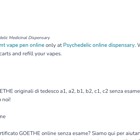
elic Medicinal Dispensary
dmt vape pen online
only at
Psychedelic online dispensary
. 
rts and refill your vapes.
ETHE originali di tedesco a1, a2, b1, b2, c1, c2 senza esame.
 noi!
ame
ertificato GOETHE online senza esame? Siamo qui per aiutarti