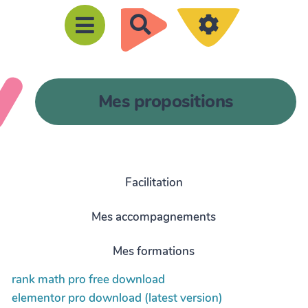
R
e
c
h
Mes propositions
e
r
c
h
Facilitation
e
r
Mes accompagnements
Mes formations
rank math pro free download
elementor pro download (latest version)