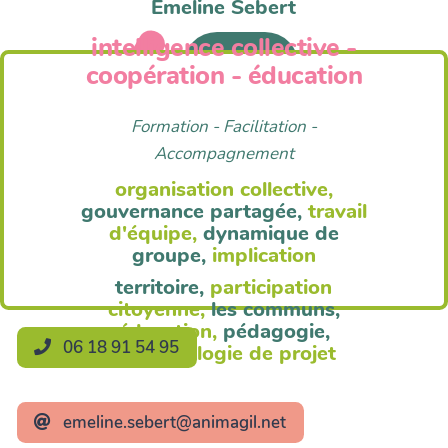
Emeline Sebert
intelligence collective -
Anim'Agil
coopération - éducation
Formation - Facilitation -
Accompagnement
organisation collective,
gouvernance partagée,
travail
d'équipe,
dynamique de
groupe,
implication
territoire,
participation
citoyenne,
les communs,
éducation,
pédagogie,
06 18 91 54 95
méthodologie de projet
emeline.sebert@animagil.net