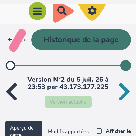
R
e
c
h
Historique de la page
Retour
e
r
c
h
Version N°2 du 5 juil. 26 à
e
23:53 par 43.173.177.225
r
Version actuelle
Aperçu de
Afficher le
Modifs apportées
cette