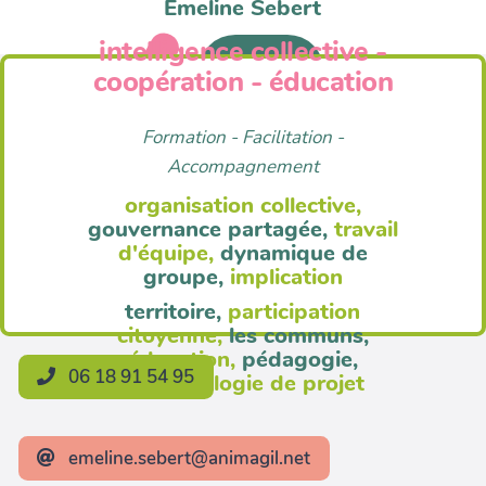
Emeline Sebert
intelligence collective -
Anim'Agil
coopération - éducation
Formation - Facilitation -
Accompagnement
organisation collective,
gouvernance partagée,
travail
d'équipe,
dynamique de
groupe,
implication
territoire,
participation
citoyenne,
les communs,
éducation,
pédagogie,
06 18 91 54 95
méthodologie de projet
emeline.sebert@animagil.net