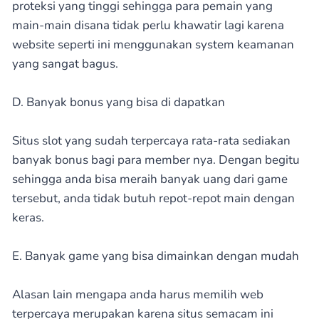
proteksi yang tinggi sehingga para pemain yang
main-main disana tidak perlu khawatir lagi karena
website seperti ini menggunakan system keamanan
yang sangat bagus.
D. Banyak bonus yang bisa di dapatkan
Situs slot yang sudah terpercaya rata-rata sediakan
banyak bonus bagi para member nya. Dengan begitu
sehingga anda bisa meraih banyak uang dari game
tersebut, anda tidak butuh repot-repot main dengan
keras.
E. Banyak game yang bisa dimainkan dengan mudah
Alasan lain mengapa anda harus memilih web
terpercaya merupakan karena situs semacam ini