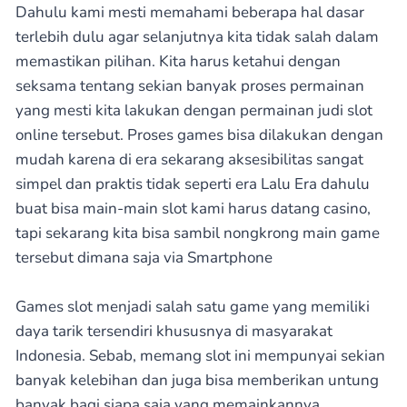
Dahulu kami mesti memahami beberapa hal dasar
terlebih dulu agar selanjutnya kita tidak salah dalam
memastikan pilihan. Kita harus ketahui dengan
seksama tentang sekian banyak proses permainan
yang mesti kita lakukan dengan permainan judi slot
online tersebut. Proses games bisa dilakukan dengan
mudah karena di era sekarang aksesibilitas sangat
simpel dan praktis tidak seperti era Lalu Era dahulu
buat bisa main-main slot kami harus datang casino,
tapi sekarang kita bisa sambil nongkrong main game
tersebut dimana saja via Smartphone
Games slot menjadi salah satu game yang memiliki
daya tarik tersendiri khususnya di masyarakat
Indonesia. Sebab, memang slot ini mempunyai sekian
banyak kelebihan dan juga bisa memberikan untung
banyak bagi siapa saja yang memainkannya.