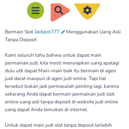
R
e
c
Bermain Slot
Jackpot777
Menggunakan Uang Asli
h
Tanpa Deposit
e
r
Kami seluruh tahu bahwa untuk dapat main
c
permainan judi, kita mesti menyiapkan uang apalagi
h
dulu utk dapat Main-main baik itu bermain di agen
e
judi darat maupun di agen judi online. Tapi hal
tersebut bukan jadi permasalah penting lagi, karena
r
sekarang Anda dapat bermain permainan judi slot
online uang asli tanpa deposit di website judi online
yang dapat Anda temukan di internet.
Untuk dapat main judi slot tanpa deposit terlebih