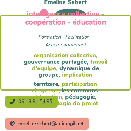
Emeline Sebert
intelligence collective -
Anim'Agil
coopération - éducation
Formation - Facilitation -
Accompagnement
organisation collective,
gouvernance partagée,
travail
d'équipe,
dynamique de
groupe,
implication
territoire,
participation
citoyenne,
les communs,
éducation,
pédagogie,
06 18 91 54 95
méthodologie de projet
emeline.sebert@animagil.net