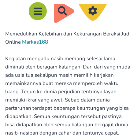
R
e
c
Memedulikan Kelebihan dan Kekurangan Beraksi Judi
h
Online
Markas168
e
r
Kegiatan mengadu nasib memang selesai lama
c
diminati oleh beragam kalangan. Dari dari yang muda
h
ada usia tua sekalipun masih memilih kerjakan
e
memainkannya buat mereka memperoleh waktu
luang. Terjun ke dunia perjudian tentunya layak
r
memiliki ikrar yang awet. Sebab dalam dunia
pertaruhan terdapat beberapa keuntungan yang bisa
didapatkan. Semua keuntungan tersebut pastinya
bisa didapatkan oleh semua kalangan bergajul dunia
nasib-nasiban dengan cahar dan tentunya cepat.