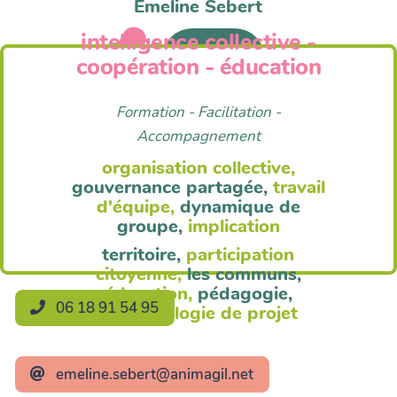
Emeline Sebert
intelligence collective -
Anim'Agil
coopération - éducation
Formation - Facilitation -
Accompagnement
organisation collective,
gouvernance partagée,
travail
d'équipe,
dynamique de
groupe,
implication
territoire,
participation
citoyenne,
les communs,
éducation,
pédagogie,
06 18 91 54 95
méthodologie de projet
emeline.sebert@animagil.net