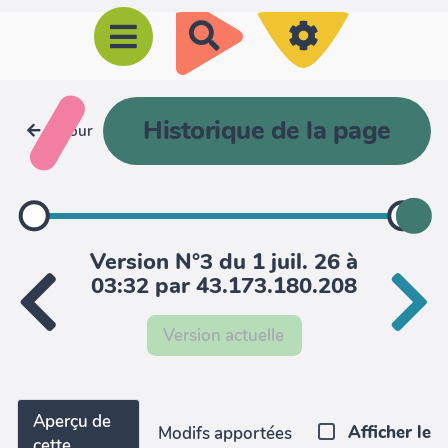
R
e
c
h
Historique de la page
Retour
e
r
c
h
Version N°3 du 1 juil. 26 à
e
03:32 par 43.173.180.208
r
Version actuelle
Aperçu de
Afficher le
Modifs apportées
cette