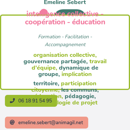
Emeline Sebert
intelligence collective -
Anim'Agil
coopération - éducation
Formation - Facilitation -
Accompagnement
organisation collective,
gouvernance partagée,
travail
d'équipe,
dynamique de
groupe,
implication
territoire,
participation
citoyenne,
les communs,
éducation,
pédagogie,
06 18 91 54 95
méthodologie de projet
emeline.sebert@animagil.net