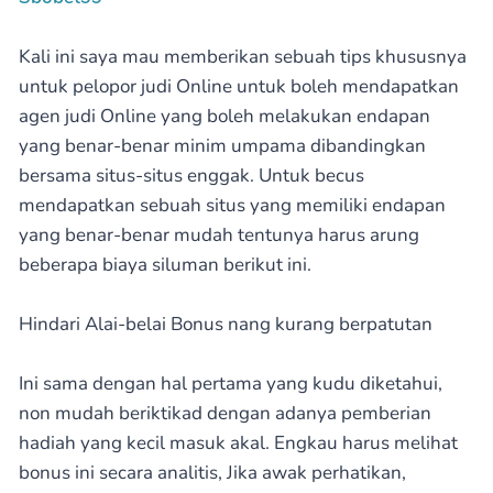
Kali ini saya mau memberikan sebuah tips khususnya
untuk pelopor judi Online untuk boleh mendapatkan
agen judi Online yang boleh melakukan endapan
yang benar-benar minim umpama dibandingkan
bersama situs-situs enggak. Untuk becus
mendapatkan sebuah situs yang memiliki endapan
yang benar-benar mudah tentunya harus arung
beberapa biaya siluman berikut ini.
Hindari Alai-belai Bonus nang kurang berpatutan
Ini sama dengan hal pertama yang kudu diketahui,
non mudah beriktikad dengan adanya pemberian
hadiah yang kecil masuk akal. Engkau harus melihat
bonus ini secara analitis, Jika awak perhatikan,