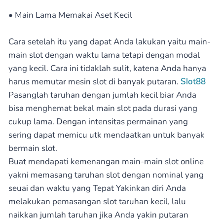
• Main Lama Memakai Aset Kecil
Cara setelah itu yang dapat Anda lakukan yaitu main-
main slot dengan waktu lama tetapi dengan modal
yang kecil. Cara ini tidaklah sulit, katena Anda hanya
harus memutar mesin slot di banyak putaran.
Slot88
Pasanglah taruhan dengan jumlah kecil biar Anda
bisa menghemat bekal main slot pada durasi yang
cukup lama. Dengan intensitas permainan yang
sering dapat memicu utk mendaatkan untuk banyak
bermain slot.
Buat mendapati kemenangan main-main slot online
yakni memasang taruhan slot dengan nominal yang
seuai dan waktu yang Tepat Yakinkan diri Anda
melakukan pemasangan slot taruhan kecil, lalu
naikkan jumlah taruhan jika Anda yakin putaran