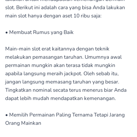
slot. Berikut ini adalah cara yang bisa Anda lakukan
main slot hanya dengan aset 10 ribu saja:
• Membuat Rumus yang Baik
Main-main slot erat kaitannya dengan teknik
melakukan pemasangan taruhan. Umumnya awal
permainan mungkin akan terasa tidak mungkin
apabila langsung meraih jackpot. Oleh sebab itu,
jangan langsung memasang taruhan yang besar.
Tingkatkan nominal secata terus menerus biar Anda
dapat lebih mudah mendapatkan kemenangan.
• Memilih Permainan Paling Ternama Tetapi Jarang
Orang Mainkan