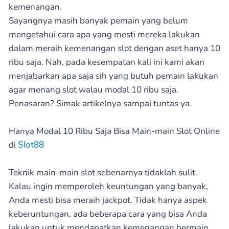
kemenangan.
Sayangnya masih banyak pemain yang belum
mengetahui cara apa yang mesti mereka lakukan
dalam meraih kemenangan slot dengan aset hanya 10
ribu saja. Nah, pada kesempatan kali ini kami akan
menjabarkan apa saja sih yang butuh pemain lakukan
agar menang slot walau modal 10 ribu saja.
Penasaran? Simak artikelnya sampai tuntas ya.
Hanya Modal 10 Ribu Saja Bisa Main-main Slot Online
di
Slot88
Teknik main-main slot sebenarnya tidaklah sulit.
Kalau ingin memperoleh keuntungan yang banyak,
Anda mesti bisa meraih jackpot. Tidak hanya aspek
keberuntungan, ada beberapa cara yang bisa Anda
lakukan untuk mendapatkan kemenangan bermain