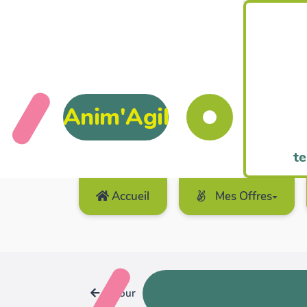
Anim'Agil
te
Accueil
Mes Offres
Retour