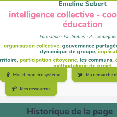
Emeline Sebert
intelligence collective - co
éducation
Formation - Facilitation - Accompagn
organisation collective,
gouvernance partagé
dynamique de groupe,
implica
rritoire,
participation citoyenne,
les communs,
méthodologie de projet
Moi et mon écosystème
Ma démarche et
Mes ressources
Historique de la page