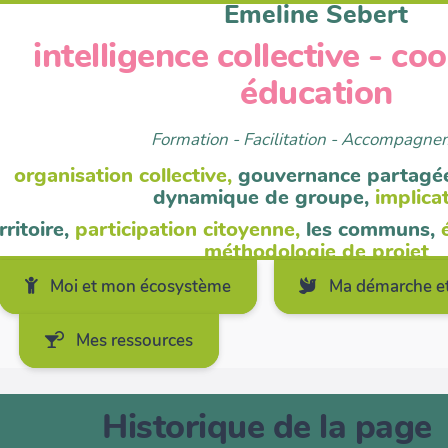
Emeline Sebert
intelligence collective - co
éducation
Formation - Facilitation - Accompagn
organisation collective,
gouvernance partagé
dynamique de groupe,
implica
rritoire,
participation citoyenne,
les communs,
méthodologie de projet
Moi et mon écosystème
Ma démarche et
Mes ressources
Historique de la page