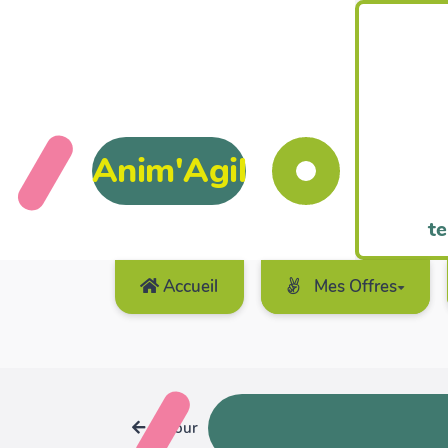
Anim'Agil
te
Accueil
Mes Offres
Retour