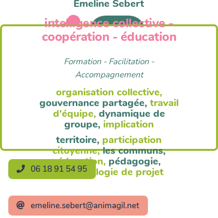
Emeline Sebert
intelligence collective -
Anim'Agil
coopération - éducation
Formation - Facilitation -
Accompagnement
organisation collective,
gouvernance partagée,
travail
d'équipe,
dynamique de
groupe,
implication
territoire,
participation
citoyenne,
les communs,
éducation,
pédagogie,
06 18 91 54 95
méthodologie de projet
emeline.sebert@animagil.net