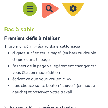
R
e
c
Bac à sable
h
e
Premiers défis à réaliser
r
1) premier défi =>
écrire dans cette page
c
cliquez sur "éditer la page" (en bas) ou double
h
cliquez dans la page,
e
l'aspect de la page va légèrement changer car
r
vous êtes en
mode édition
écrivez ce que vous voulez ici =>
puis cliquez sur le bouton "sauver" (en haut à
gauche) et observez votre travail
2) deuxième défi =>
insérer un bouton