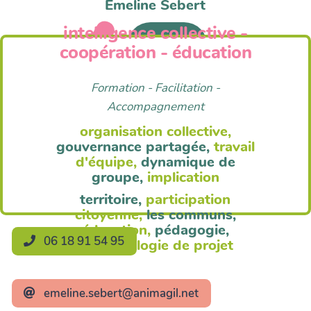
Emeline Sebert
intelligence collective -
Anim'Agil
coopération - éducation
Formation - Facilitation -
Accompagnement
organisation collective,
gouvernance partagée,
travail
d'équipe,
dynamique de
groupe,
implication
territoire,
participation
citoyenne,
les communs,
éducation,
pédagogie,
06 18 91 54 95
méthodologie de projet
emeline.sebert@animagil.net