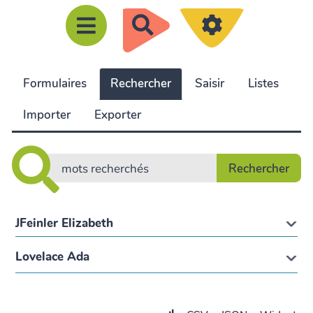
R
e
c
Formulaires
Rechercher
Saisir
Listes
h
e
Importer
Exporter
r
c
h
e
r
JFeinler Elizabeth
Lovelace Ada