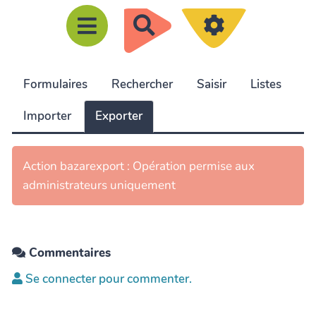
R
e
c
Formulaires
Rechercher
Saisir
Listes
h
e
Importer
Exporter
r
c
Action bazarexport : Opération permise aux
h
administrateurs uniquement
e
r
Commentaires
Se connecter pour commenter.