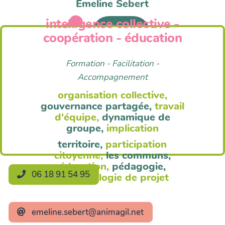
Emeline Sebert
intelligence collective -
Anim'Agil
coopération - éducation
Formation - Facilitation -
Accompagnement
organisation collective,
gouvernance partagée,
travail
d'équipe,
dynamique de
groupe,
implication
territoire,
participation
citoyenne,
les communs,
éducation,
pédagogie,
06 18 91 54 95
méthodologie de projet
emeline.sebert@animagil.net