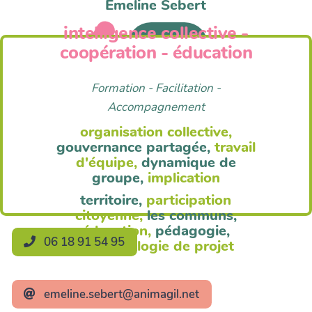
Emeline Sebert
intelligence collective -
Anim'Agil
coopération - éducation
Formation - Facilitation -
Accompagnement
organisation collective,
gouvernance partagée,
travail
d'équipe,
dynamique de
groupe,
implication
territoire,
participation
citoyenne,
les communs,
éducation,
pédagogie,
06 18 91 54 95
méthodologie de projet
emeline.sebert@animagil.net