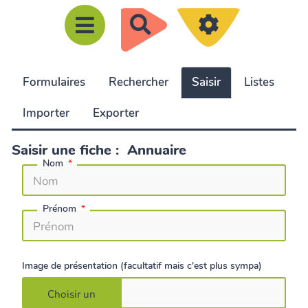
R
e
c
Formulaires
Rechercher
Saisir
Listes
h
e
Importer
Exporter
r
c
Saisir une fiche : Annuaire
Nom
h
e
r
Prénom
Image de présentation (facultatif mais c'est plus sympa)