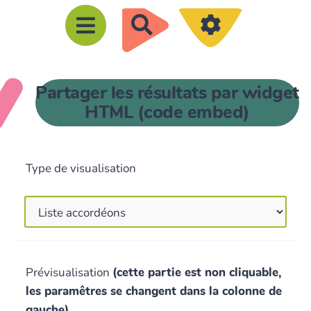
R
e
c
h
Partager les résultats par widget
e
HTML (code embed)
r
c
h
Type de visualisation
e
r
Prévisualisation
(cette partie est non cliquable,
les paramêtres se changent dans la colonne de
gauche)