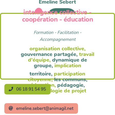
Emeline Sebert
intelligence collective -
Anim'Agil
coopération - éducation
Formation - Facilitation -
Accompagnement
organisation collective,
gouvernance partagée,
travail
d'équipe,
dynamique de
groupe,
implication
territoire,
participation
citoyenne,
les communs,
éducation,
pédagogie,
06 18 91 54 95
méthodologie de projet
emeline.sebert@animagil.net