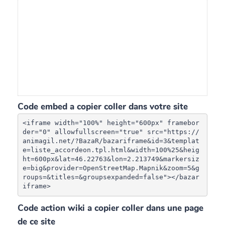
Code embed a copier coller dans votre site
<iframe width="100%" height="600px" framebor
der="0" allowfullscreen="true" src="https://
animagil.net/?BazaR/bazariframe&id=3&templat
e=liste_accordeon.tpl.html&width=100%25&heig
ht=600px&lat=46.22763&lon=2.213749&markersiz
e=big&provider=OpenStreetMap.Mapnik&zoom=5&g
roups=&titles=&groupsexpanded=false"></bazar
iframe>
Code action wiki a copier coller dans une page
de ce site